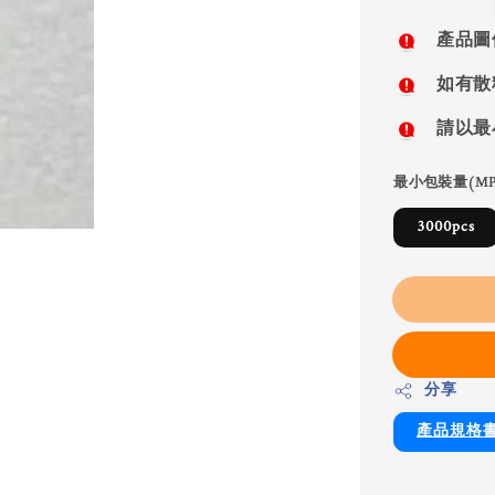
price
產品圖
如有散
請以最
最小包裝量(MP
3000pcs
分享
產品規格