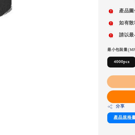
price
產品圖
如有散
請以最
最小包裝量(MP
4000pcs
分享
產品規格