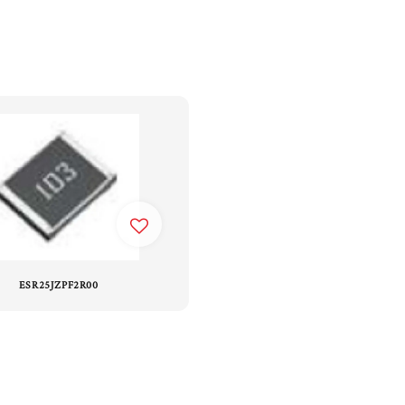
ESR25JZPF2R00