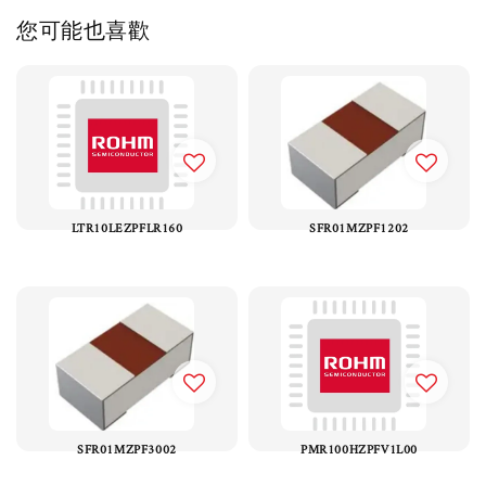
您可能也喜歡
LTR10LEZPFLR160
SFR01MZPF1202
SFR01MZPF3002
PMR100HZPFV1L00