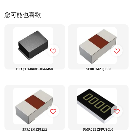
您可能也喜歡
HTQH16080H-R56MSR
SFR01MZPJ100
SFR01MZPJ222
PMR03EZPFU10L0