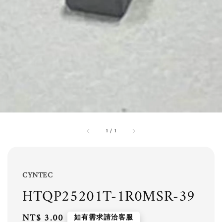
1
/
1
CYNTEC
HTQP25201T-1R0MSR-39
Regular
NT$ 3.00
如有需求請洽客服