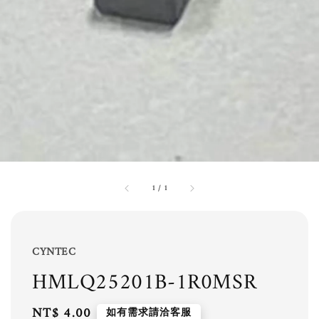
1
/
1
CYNTEC
HMLQ25201B-1R0MSR
Regular
NT$ 4.00
如有需求請洽客服