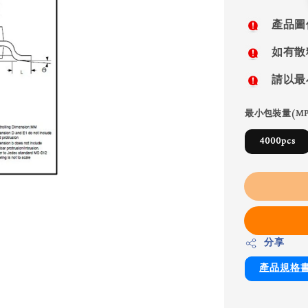
price
產品圖
如有散
請以最
最小包裝量(MP
4000pcs
分享
產品規格