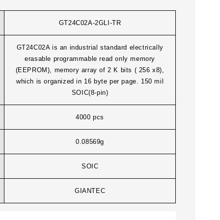
GT24C02A-2GLI-TR
GT24C02A is an industrial standard electrically
erasable programmable read only memory
(EEPROM), memory array of 2 K bits ( 256 x8),
which is organized in 16 byte per page. 150 mil
SOIC(8-pin)
4000 pcs
0.08569g
SOIC
GIANTEC