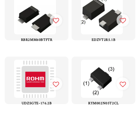
RBR2MM60BTFTR
EDZVT2R5.1B
UDZSGTE-176.2B
RYM002N05T2CL