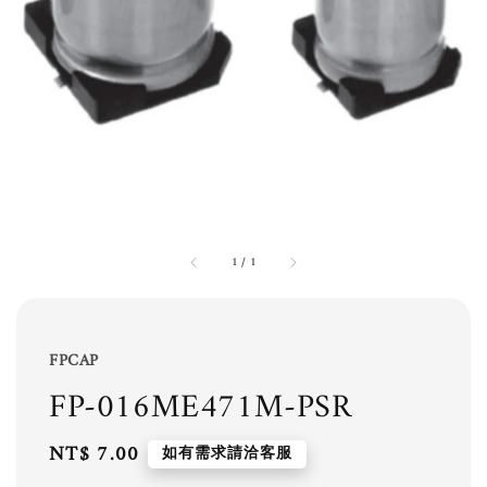
1
/
1
FPCAP
FP-016ME471M-PSR
Regular
NT$ 7.00
如有需求請洽客服
price