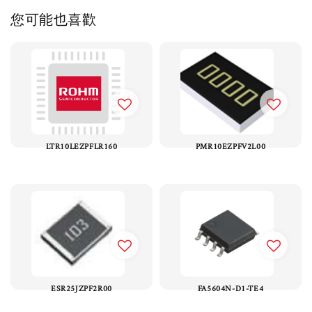
您可能也喜歡
LTR10LEZPFLR160
PMR10EZPFV2L00
ESR25JZPF2R00
FA5604N-D1-TE4