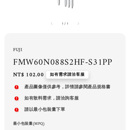
1
/
1
FUJI
FMW60N088S2HF-S31PP
Regular
NT$ 102.00
如有需求請洽客服
price
產品圖像僅供參考，詳情請參閱產品規格書
如有散料需求，請洽詢客服
請以最小包裝量下單
最小包裝量(MPQ)