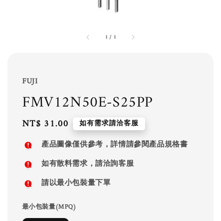
1
/
1
FUJI
FMV12N50E-S25PP
Regular
NT$ 31.00
如有需求請洽客服
price
產品圖像僅供參考，詳情請參閱產品規格書
如有散料需求，請洽詢客服
請以最小包裝量下單
最小包裝量(MPQ)