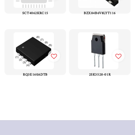
SCT4062KRC15
BZX84B6V8LYT116
RQ3E160ADTB
2SK3528-01R