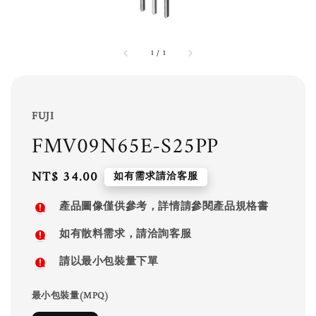
1
/
1
FUJI
FMV09N65E-S25PP
Regular
NT$ 34.00
如有需求請洽客服
price
產品圖像僅供參考，詳情請參閱產品規格書
如有散料需求，請洽詢客服
請以最小包裝量下單
最小包裝量(MPQ)