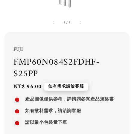
1
/
1
FUJI
FMP60N084S2FDHF-
S25PP
Regular
NT$ 96.00
如有需求請洽客服
price
產品圖像僅供參考，詳情請參閱產品規格書
如有散料需求，請洽詢客服
請以最小包裝量下單