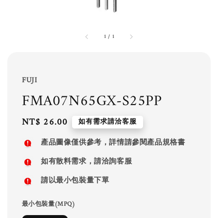
1
/
1
FUJI
FMA07N65GX-S25PP
Regular
NT$ 26.00
如有需求請洽客服
price
產品圖像僅供參考，詳情請參閱產品規格書
如有散料需求，請洽詢客服
請以最小包裝量下單
最小包裝量(MPQ)