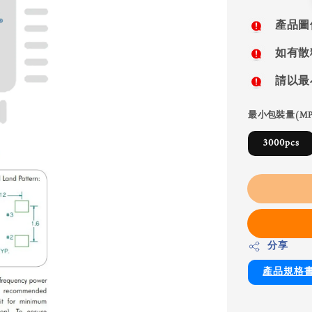
price
產品圖
如有散
請以最
最小包裝量(MP
3000pcs
分享
產品規格