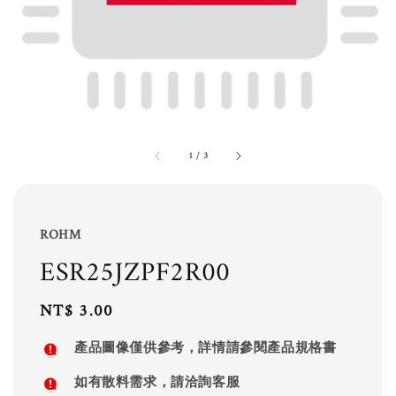
1
/
3
ROHM
ESR25JZPF2R00
Regular
NT$ 3.00
price
產品圖像僅供參考，詳情請參閱產品規格書
如有散料需求，請洽詢客服