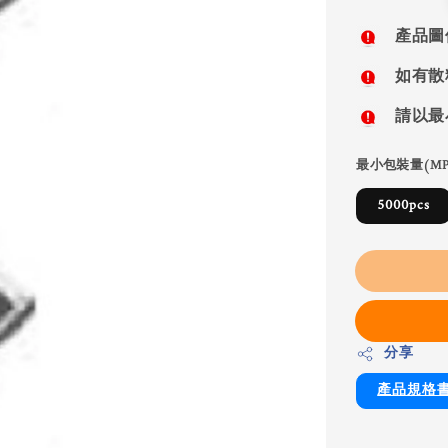
price
產品圖
如有散
請以最
最小包裝量(MP
5000pcs
分享
產品規格