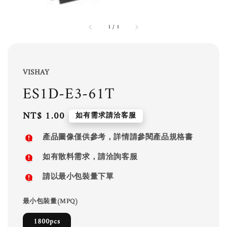
1
/
1
VISHAY
ES1D-E3-61T
Regular
NT$ 1.00
如有需求請洽客服
price
產品圖像僅供參考，詳情請參閱產品規格書
如有散料需求，請洽詢客服
請以最小包裝量下單
最小包裝量(MPQ)
1800pcs