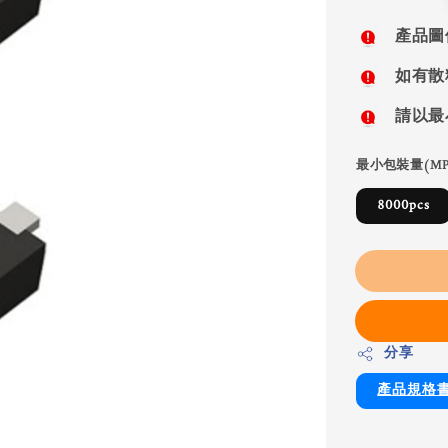
price
產品圖
如有散
請以最
最小包裝量(MP
8000pcs
分享
產品規格