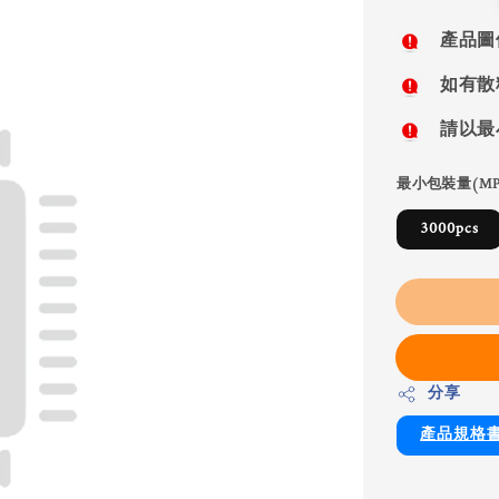
price
產品圖
如有散
請以最
最小包裝量(MP
3000pcs
分享
產品規格