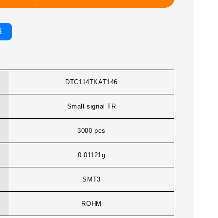
書
DTC114TKAT146
Small signal TR
3000 pcs
0.01121g
SMT3
ROHM