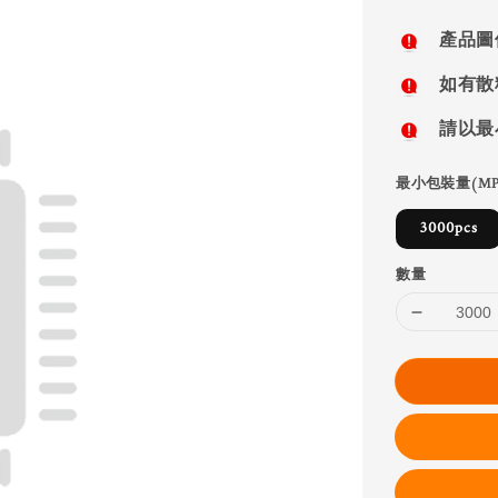
price
產品圖
如有散
請以最
最小包裝量(MP
3000pcs
數量