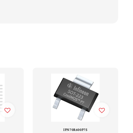
IPN70R600P7S