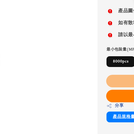
price
產品圖
如有散
請以最
最小包裝量(MP
8000pcs
分享
產品規格