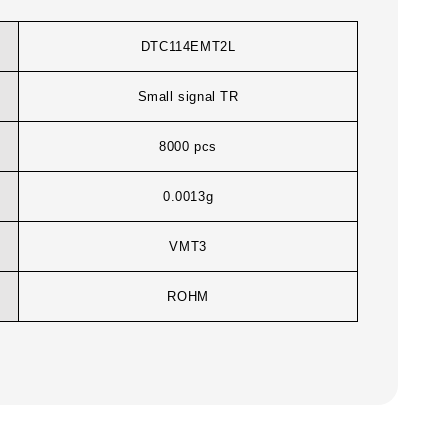
DTC114EMT2L
Small signal TR
8000 pcs
0.0013g
VMT3
ROHM