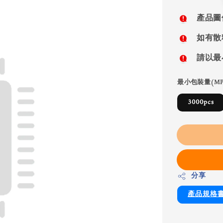
price
產品圖
如有散
請以最
最小包裝量(MP
3000pcs
分享
產品規格