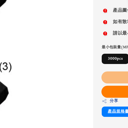
price
產品圖
如有散
請以最
最小包裝量(MP
3000pcs
分享
產品規格