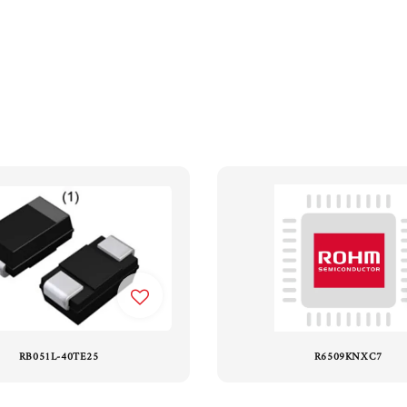
RB051L-40TE25
R6509KNXC7