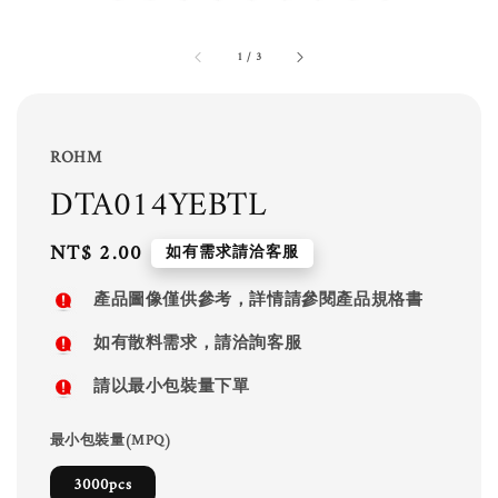
1
/
3
ROHM
DTA014YEBTL
Regular
NT$ 2.00
如有需求請洽客服
price
產品圖像僅供參考，詳情請參閱產品規格書
如有散料需求，請洽詢客服
請以最小包裝量下單
最小包裝量(MPQ)
3000pcs