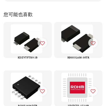
您可能也喜歡
KDZVTFTR9.1B
RB055LAM-30TR
RQ3E160ADTB
UDZVTE-172.0B