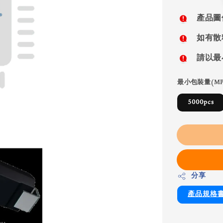
price
產品圖
如有散
請以最
最小包裝量(MP
5000pcs
分享
產品規格