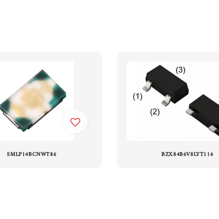
SMLP14BCNWT86
BZX84B6V8LYT116