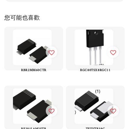
您可能也喜歡
RBR2MM60CTR
RGC80TSX8RGC11
RF201LAM2STR
TFZVTR39C