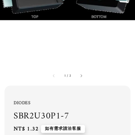
1
/
2
DIODES
SBR2U30P1-7
Regular
NT$ 1.32
如有需求請洽客服