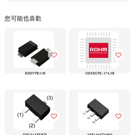
您可能也喜歡
KDZVTR11B
UDZSGTE-174.3B
DTC014YEBTL
2SB1260T100Q