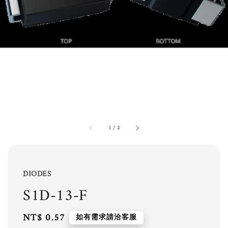
1
/
2
DIODES
S1D-13-F
Regular
NT$ 0.57
如有需求請洽客服