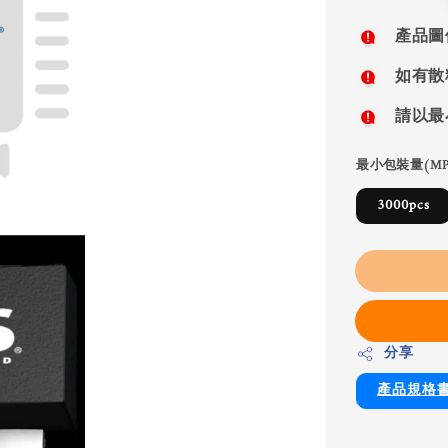
price
產品圖
如有散
請以最
最小包裝量(MP
3000pcs
分享
產品規格