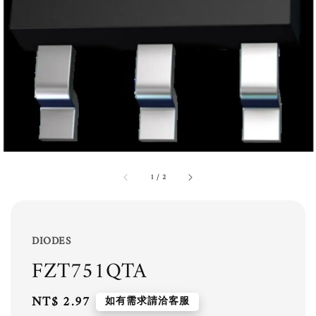
1
/
2
DIODES
FZT751QTA
Regular
NT$ 2.97
如有需求請洽客服