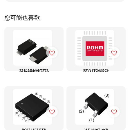
您可能也喜歡
RBR2MM60BTFTR
RFV15TG6SGC9
RQ3E150BNTB
2SD1949T106R