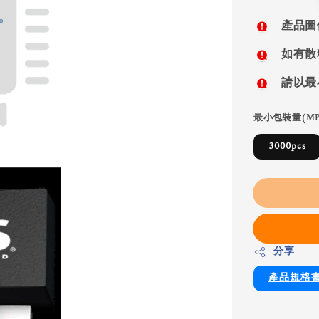
price
產品圖
如有散
請以最
最小包裝量(MP
3000pcs
分享
產品規格