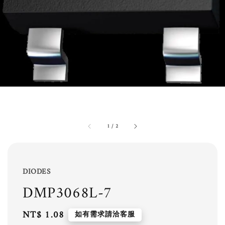
1
/
2
DIODES
DMP3068L-7
Regular
NT$ 1.08
如有需求請洽客服