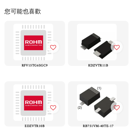
您可能也喜歡
RFV15TG6SGC9
KDZVTR11B
EDZVTR10B
RB751VM-40TE-17