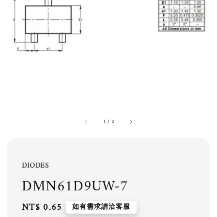
1
/
2
DIODES
DMN61D9UW-7
Regular
NT$ 0.65
如有需求請洽客服