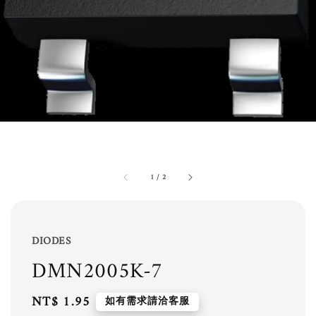
1
/
2
DIODES
DMN2005K-7
Regular
NT$ 1.95
如有需求請洽客服