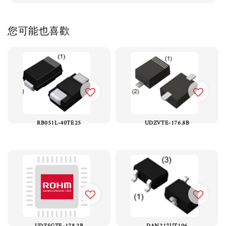
您可能也喜歡
RB051L-40TE25
UDZVTE-176.8B
UDZSGTE-178.2B
DAN217UT106