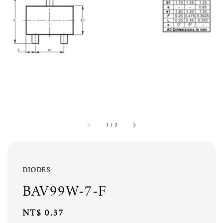
1
/
2
DIODES
BAV99W-7-F
Regular
NT$ 0.37