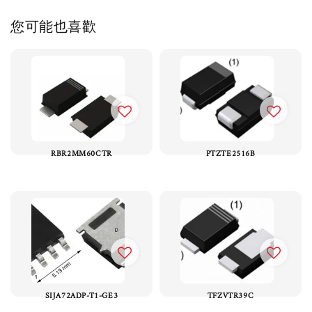
您可能也喜歡
RBR2MM60CTR
PTZTE2516B
SIJA72ADP-T1-GE3
TFZVTR39C