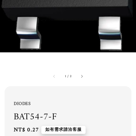
1
/
2
DIODES
BAT54-7-F
Regular
NT$ 0.27
如有需求請洽客服