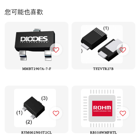
您可能也喜歡
MMBT2907A-7-F
TFZVTR27B
RYM002N05T2CL
RB558WMFHTL