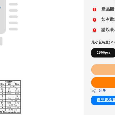
price
產品圖
如有散
請以最
最小包裝量(MP
2500pcs
分享
產品規格