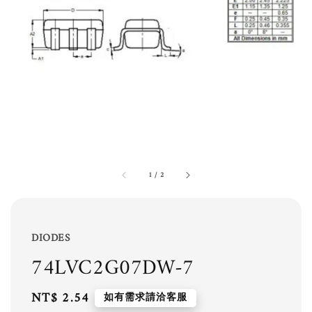
1
/
2
DIODES
74LVC2G07DW-7
Regular
NT$ 2.54
如有需求請洽客服