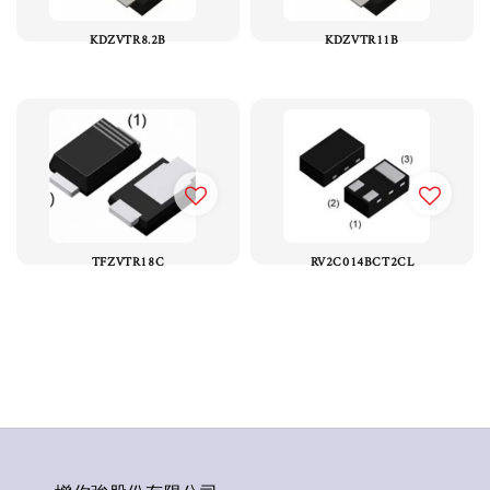
KDZVTR8.2B
KDZVTR11B
TFZVTR18C
RV2C014BCT2CL