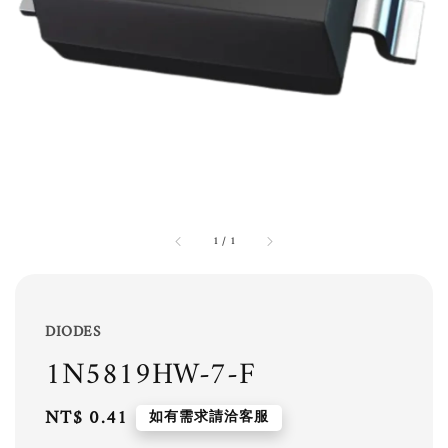
1
/
1
DIODES
1N5819HW-7-F
Regular
NT$ 0.41
如有需求請洽客服
price