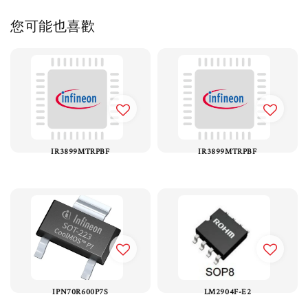
您可能也喜歡
IR3899MTRPBF
IR3899MTRPBF
IPN70R600P7S
LM2904F-E2