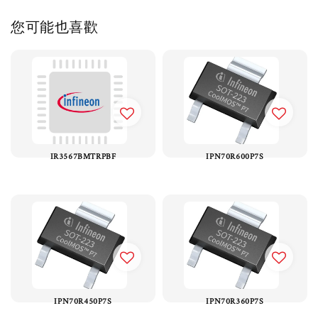
您可能也喜歡
IR3567BMTRPBF
IPN70R600P7S
IPN70R450P7S
IPN70R360P7S