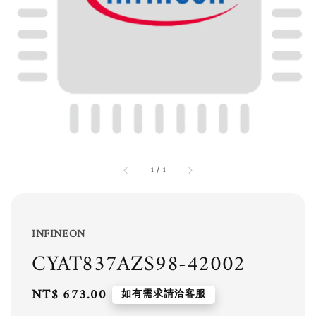
1
/
1
INFINEON
CYAT837AZS98-42002
Regular
NT$ 673.00
如有需求請洽客服
price