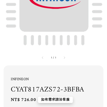
1
/
1
INFINEON
CYAT817AZS72-3BFBA
Regular
NT$ 726.00
如有需求請洽客服
price