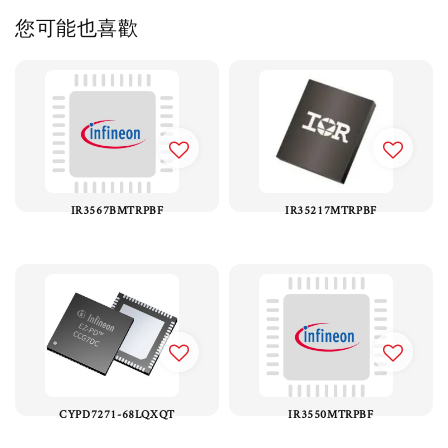
您可能也喜歡
IR3567BMTRPBF
IR35217MTRPBF
CYPD7271-68LQXQT
IR3550MTRPBF