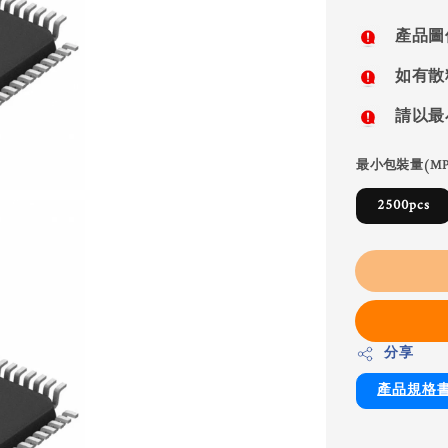
price
產品圖
如有散
請以最
最小包裝量(MP
2500pcs
分享
產品規格