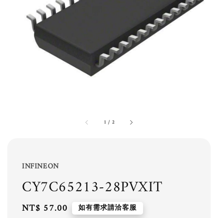
1
/
2
INFINEON
CY7C65213-28PVXIT
Regular
NT$ 57.00
如有需求請洽客服