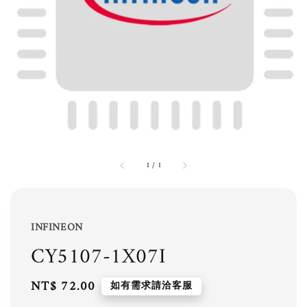
1
/
1
INFINEON
CY5107-1X07I
Regular
NT$ 72.00
如有需求請洽客服
price