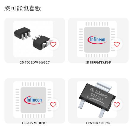
您可能也喜歡
2N7002DW H6327
IR3899MTRPBF
IR3899MTRPBF
IPN70R600P7S