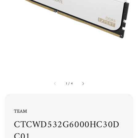
1
/
4
TEAM
CTCWD532G6000HC30D
C01