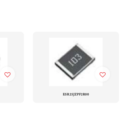
ESR25JZPF2R00