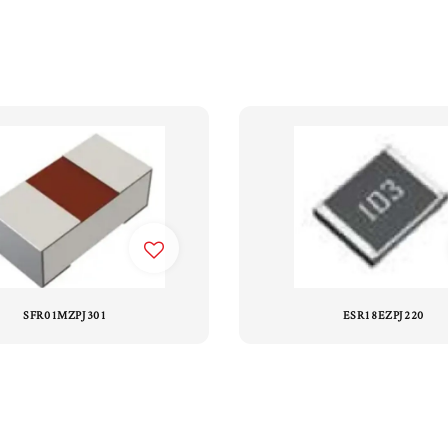
SFR01MZPJ301
ESR18EZPJ220