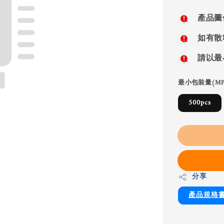
price
產品圖
如有散
請以最
最小包裝量(MP
500pcs
分享
產品規格